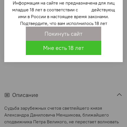
Наследники по кривой
Информация на сайте не предназначена для лиц
младше 18 лет в соответствии с действующ
360 ₽
ими в России в настоящее время законами.
Подтвердите, что вам исполнилось 18 лет
В корзину
Покинуть сайт
В избранное
(0)
Мне есть 18 лет
Описание
Судьба зарубежных счетов светлейшего князя
Александра Даниловича Меншикова, ближайшего
сподвижника Петра Великого, не перестает волновать