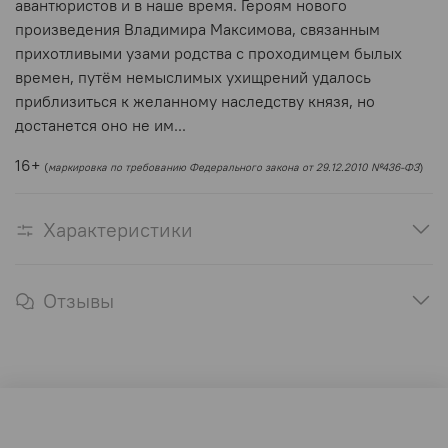
авантюристов и в наше время. Героям нового
произведения Владимира Максимова, связанным
прихотливыми узами родства с проходимцем былых
времен, путём немыслимых ухищрений удалось
приблизиться к желанному наследству князя, но
достанется оно не им...
16+
(
маркировка по требованию Федерального закона от 29.12.2010 №436-ФЗ
)
Характеристики
Отзывы
Оферта и политика конфиденциальности