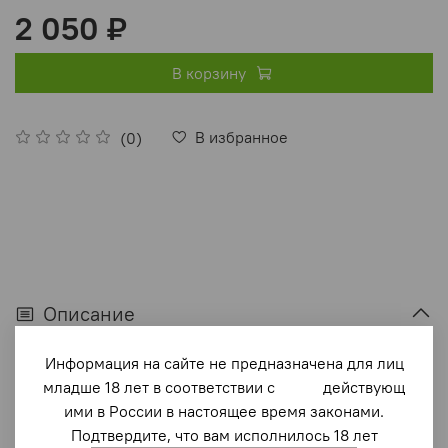
2 050 ₽
В корзину
В избранное
(0)
Описание
Более 160 лет прошло с начала Восточной (Крымской)
Информация на сайте не предназначена для лиц
войны (1853-1856), а ее события полны белых пятен,
младше 18 лет в соответствии с действующ
требующих детального изучения и во многом
ими в России в настоящее время законами.
переосмысления, особенно в реалиях современной
Подтвердите, что вам исполнилось 18 лет