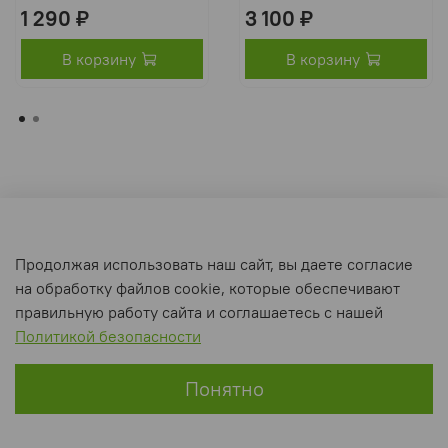
1 290 ₽
3 100 ₽
В корзину
В корзину
Оферта и политика конфиденциальности
Продолжая использовать наш сайт, вы даете согласие
Пользовательское соглашение
на обработку файлов cookie, которые обеспечивают
Условия обмена и возврата
правильную работу сайта и соглашаетесь с нашей
Политикой безопасности
Интернет-магазин создан на inSales
Понятно
Главная
Поиск
Корзина
Избранное
Профиль