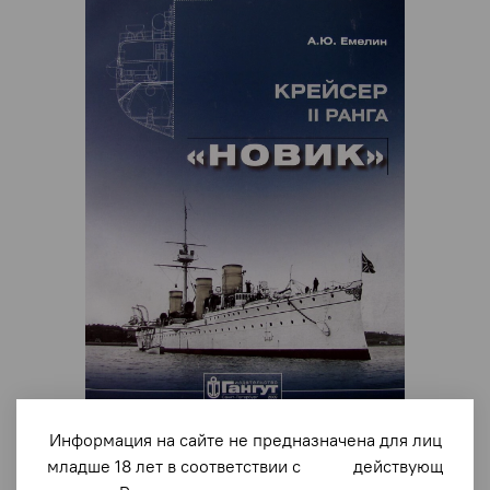
арт.
51
Информация на сайте не предназначена для лиц
младше 18 лет в соответствии с действующ
"Мидель-шпангоут" № 3А. Крейсер II ранга