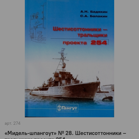
арт.
274
«Мидель-шпангоут» № 28. Шестисоттонники –