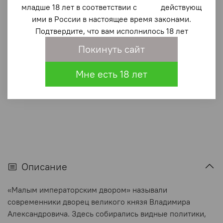
Малый императорский двор
младше 18 лет в соответствии с действующ
ими в России в настоящее время законами.
298 ₽
Подтвердите, что вам исполнилось 18 лет
В корзину
Покинуть сайт
Мне есть 18 лет
В избранное
(0)
Описание
«Малым императорским двором» называли
современники дворец великого князя Владимира
Александровича. Здесь собирались видные политики,