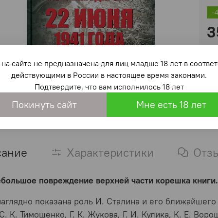
-
3
на сайте не предназначена для лиц младше 18 лет в со
действующими в России в настоящее время законами.
Подтвердите, что вам исполнилось 18 лет
Покинуть сайт
Мне есть 18 лет
сание
Характеристики
Отз
ебольшое повреждение верхней части корешка книги
наглядно показана роль И. Сталина и его ближайшего 
С. К. Тимошенко, Г. К. Жукова, Г. И. Кулика, К. Е. Вор