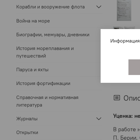
Корабли и вооружение флота
Война на море
Биографии, мемуары, дневники
Информация 
История мореплавания и
путешествий
Паруса и яхты
История фортификации
Опи
Справочная и нормативная
литература
Уценка: н
Журналы
В работе 
Открытки
П. Берии, 