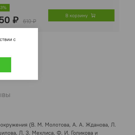
43%
В корзину
50 ₽
610 ₽
ответствии с
ывы
.
окружения (В. М. Молотова, А. А. Жданова, Л.
ошилова, Л. З. Мехлиса, Ф. И. Голикова и