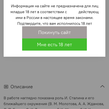
"Малой кровью, могучим ударом!" 22 июня 1941
года
Информация на сайте не предназначена для лиц
младше 18 лет в соответствии с действующ
610 ₽
ими в России в настоящее время законами.
Подтвердите, что вам исполнилось 18 лет
В корзину
Покинуть сайт
В избранное
Мне есть 18 лет
(0)
Описание
В работе наглядно показана роль И. Сталина и его
ближайшего окружения (В. М. Молотова, А. А. Жданова,