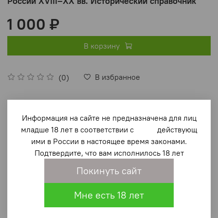
России XVIII–XX вв. Исторический справочник
1 000 ₽
В корзину
В избранное
(0)
Информация на сайте не предназначена для лиц
младше 18 лет в соответствии с действующ
ими в России в настоящее время законами.
Подтвердите, что вам исполнилось 18 лет
Описание
Покинуть сайт
Эта книга - уникальный справочник, который составлен
Мне есть 18 лет
на основе архивных научных исследований и включает в
себя большой комплекс документов, в том числе