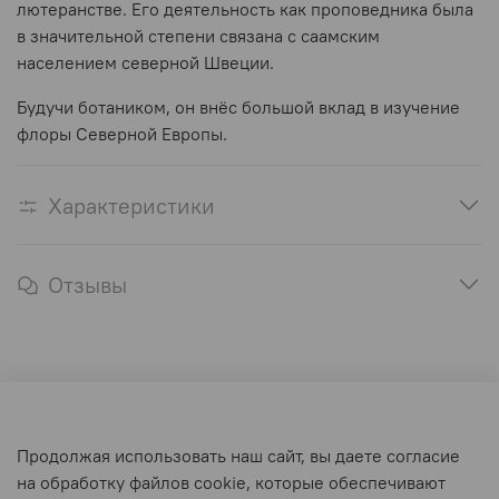
лютеранстве. Его деятельность как проповедника была
в значительной степени связана с саамским
населением северной Швеции.
Будучи ботаником, он внёс большой вклад в изучение
флоры Северной Европы.
Характеристики
Отзывы
Оферта и политика конфиденциальности
Продолжая использовать наш сайт, вы даете согласие
Пользовательское соглашение
на обработку файлов cookie, которые обеспечивают
Условия обмена и возврата