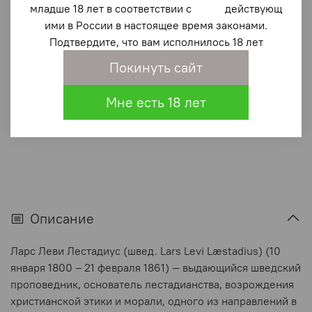
младше 18 лет в соответствии с действующ
340 ₽
ими в России в настоящее время законами.
Подтвердите, что вам исполнилось 18 лет
В корзину
Покинуть сайт
В избранное
(0)
Мне есть 18 лет
Описание
Ларс Леви Лестадиус (швед. Lars Levi Læstadius) (10
января 1800 – 21 февраля 1861) — выдающийся шведский
проповедник, основатель лестадианства, возрождения
христианской этики и морали, одного из направлений в