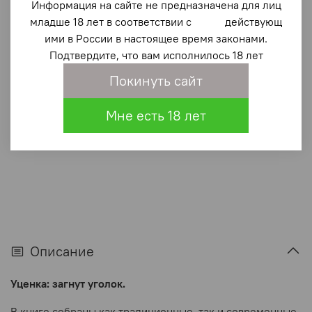
Легенды Сакского озера (у)
Информация на сайте не предназначена для лиц
младше 18 лет в соответствии с действующ
-57%
ими в России в настоящее время законами.
100 ₽
Подтвердите, что вам исполнилось 18 лет
230 ₽
Покинуть сайт
В корзину
Мне есть 18 лет
В избранное
(0)
Описание
Уценка: загнут уголок.
В книге собраны как традиционные, так и современные