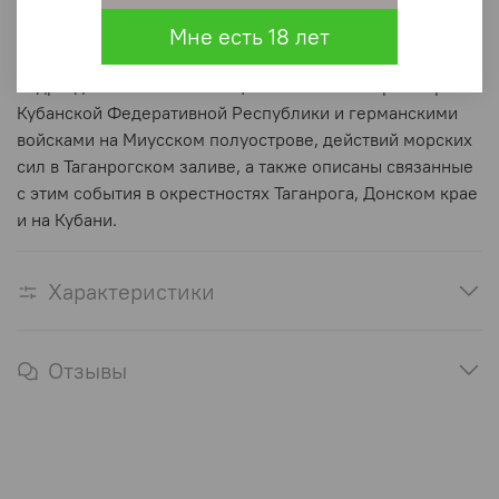
основе анализа материалов германских и российских
архивов впервые в отечественной историографии
Мне есть 18 лет
детально воссоздана целостная картина боёв между
подразделениями Революционных войск Черноморско-
Кубанской Федеративной Республики и германскими
войсками на Миусском полуострове, действий морских
сил в Таганрогском заливе, а также описаны связанные
с этим события в окрестностях Таганрога, Донском крае
и на Кубани.
Характеристики
Отзывы