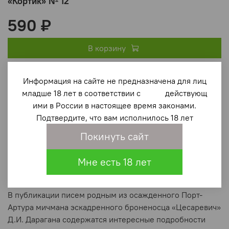
«Кортик» № 12
590 ₽
В корзину
Информация на сайте не предназначена для лиц
В избранное
(0)
младше 18 лет в соответствии с действующ
ими в России в настоящее время законами.
Подтвердите, что вам исполнилось 18 лет
Покинуть сайт
Мне есть 18 лет
Описание
В публикации писем родным из осажденного Порт-
Артура мичмана эскадренного броненосца «Цесаревич»
Д.И. Дарагана содержатся интересные подробности