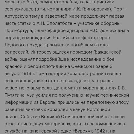
морского быта, ремонта корабля, характеристики
сослуживцев (в т.ч. командира И.К. Григоровича). Порт-
Артурскую тему в известной мере продолжает первая
часть статьи о А.Н. Сполатбоге – участнике обороны
Порт-Артура, флаг-офицере адмирала Н.О. фон Эссена в
период возрождения Балтийского флота, герое
Ледового похода, трагически погибшем в годы
репрессий.
Интересующиеся периодом Гражданской
войны оценят подробнейшее исследование о бое
красной и белой флотилий на Онежском озере 3
августа 1919 г.
Тема истории кораблестроения нашла
свое воплощение в статье о вкладе в эту отрасль
известного адмирала, дипломата и мореплавателя Е.В.
Путятина, чьи усилия по получению научно-технической
информации из Европы пришлись на переломную эпоху
развития винтовых кораблей в канун Восточной
войны.
События Великой Отечественной войны нашли
отражение в двух материалах, в т.ч. в воспоминаниях о
службе на канонерской лодке «Бурея» в 1942 г. на