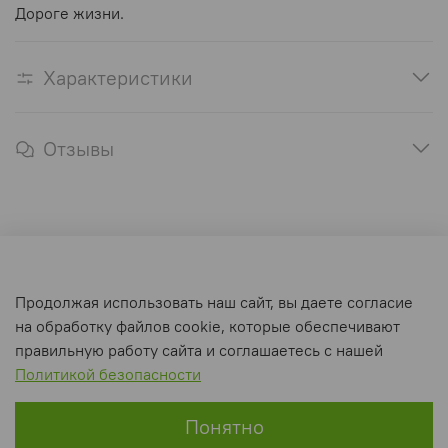
Дороге жизни.
Характеристики
Отзывы
Оферта и политика конфиденциальности
Продолжая использовать наш сайт, вы даете согласие
Пользовательское соглашение
на обработку файлов cookie, которые обеспечивают
Условия обмена и возврата
правильную работу сайта и соглашаетесь с нашей
Политикой безопасности
Интернет-магазин создан на inSales
Понятно