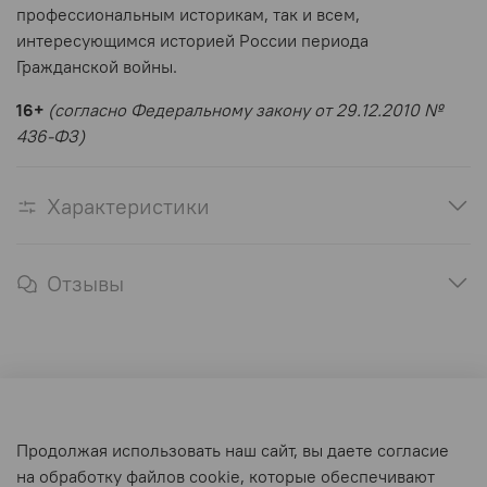
профессиональным историкам, так и всем,
интересующимся историей России периода
Гражданской войны.
16+
(согласно Федеральному закону от 29.12.2010 №
436-ФЗ)
Характеристики
Отзывы
Оферта и политика конфиденциальности
Продолжая использовать наш сайт, вы даете согласие
Пользовательское соглашение
на обработку файлов cookie, которые обеспечивают
Условия обмена и возврата