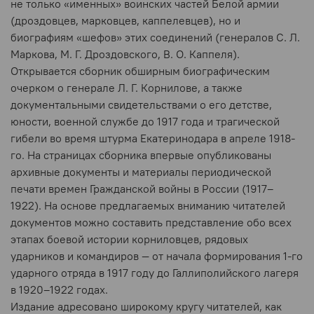
не только «именных» воинских частей Белой армии
(дроздовцев, марковцев, каппелевцев), но и
биографиям «шефов» этих соединений (генералов С. Л.
Маркова, М. Г. Дроздовского, В. О. Каппеля).
Открывается сборник обширным биографическим
очерком о генерале Л. Г. Корнилове, а также
документальными свидетельствами о его детстве,
юности, военной службе до 1917 года и трагической
гибели во время штурма Екатеринодара в апреле 1918-
го. На страницах сборника впервые опубликованы
архивные документы и материалы периодической
печати времен Гражданской войны в России (1917–
1922). На основе предлагаемых вниманию читателей
документов можно составить представление обо всех
этапах боевой истории корниловцев, рядовых
ударников и командиров — от начала формирования 1-го
ударного отряда в 1917 году до Галлиполийского лагеря
в 1920–1922 годах.
Издание адресовано широкому кругу читателей, как