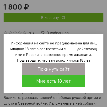
1 800 ₽
В корзину
В избранное
(0)
Информация на сайте не предназначена для лиц
младше 18 лет в соответствии с действующ
ими в России в настоящее время законами.
Подтвердите, что вам исполнилось 18 лет
Покинуть сайт
Описание
Мне есть 18 лет
"Книга Марсова" - уникальный памятник военной
истории, культуры и книжного дела эпохи Петра
Великого, рассказывающий о победах русской армии и
флота в Северной войне. Изложенные в ней события