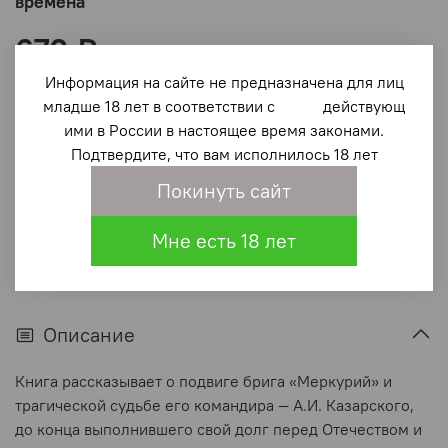
времена
670 ₽
Информация на сайте не предназначена для лиц
В корзину
младше 18 лет в соответствии с действующ
ими в России в настоящее время законами.
Подтвердите, что вам исполнилось 18 лет
В избранное
(0)
Покинуть сайт
Мне есть 18 лет
Описание
Книга рассказывает о подвиге брига «Меркурий» и
трагической судьбе его командира — А.И. Казарского,
до конца выполнившего свой долг перед Отечеством и