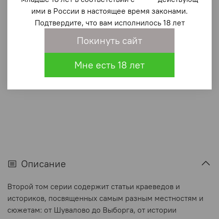
вторая
ими в России в настоящее время законами.
1 050 ₽
Подтвердите, что вам исполнилось 18 лет
Покинуть сайт
В корзину
Мне есть 18 лет
В избранное
(0)
Описание
Второй том серии содержит статьи краеведов и
историков, посвященных самым разным местностям и
сюжетам: от Шувалово до Выборга, от истории