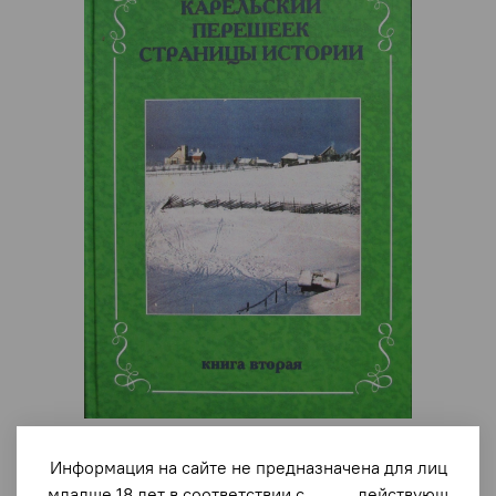
арт.
1553
Информация на сайте не предназначена для лиц
Карельский перешеек. Страницы истории. Книга
младше 18 лет в соответствии с действующ