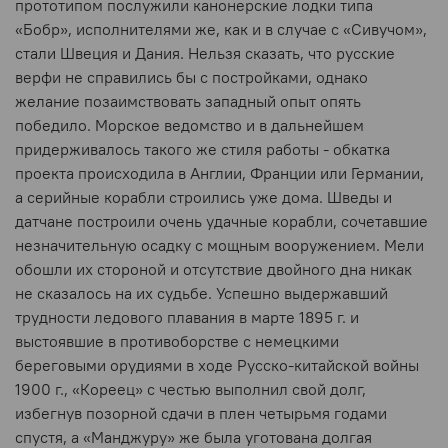
прототипом послужили канонерские лодки типа
«Бобр», исполнителями же, как и в случае с «Сивучом»,
стали Швеция и Дания. Нельзя сказать, что русские
верфи не справились бы с постройками, однако
желание позаимствовать западный опыт опять
победило. Морское ведомство и в дальнейшем
придерживалось такого же стиля работы - обкатка
проекта происходила в Англии, Франции или Германии,
а серийные корабли строились уже дома. Шведы и
датчане построили очень удачные корабли, сочетавшие
незначительную осадку с мощным вооружением. Мели
обошли их стороной и отсутствие двойного дна никак
не сказалось на их судьбе. Успешно выдержавший
трудности ледового плавания в марте 1895 г. и
выстоявшие в противоборстве с немецкими
береговыми орудиями в ходе Русско-китайской войны
1900 г., «Кореец» с честью выполнил свой долг,
избегнув позорной сдачи в плен четырьмя годами
спустя, а «Манджуру» же была уготована долгая