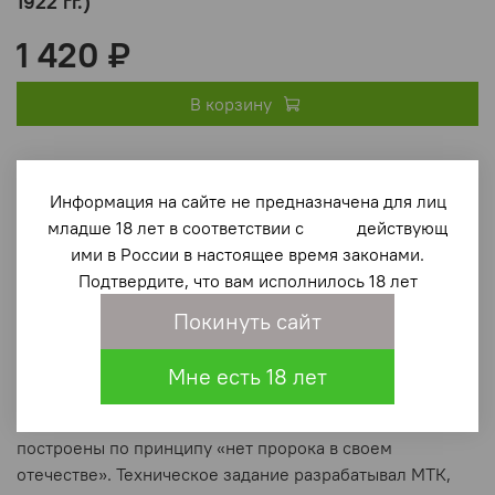
1922 гг.)
1 420 ₽
В корзину
В избранное
(0)
Информация на сайте не предназначена для лиц
младше 18 лет в соответствии с действующ
ими в России в настоящее время законами.
Подтвердите, что вам исполнилось 18 лет
Покинуть сайт
Описание
Мне есть 18 лет
Канонерское лодки «Кореец» и «Манджур» были
построены по принципу «нет пророка в своем
отечестве». Техническое задание разрабатывал МТК,