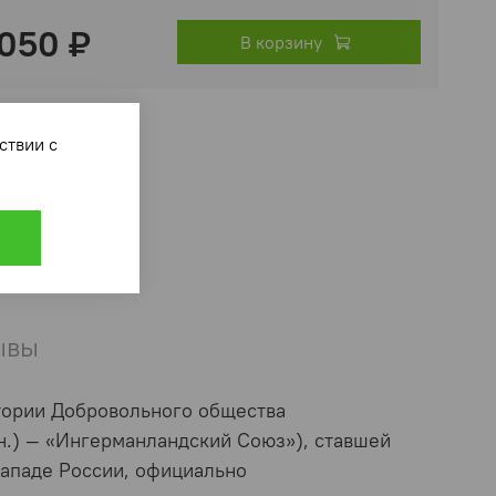
 050 ₽
В корзину
ответствии с
ывы
тории Добровольного общества
ин.) — «Ингерманландский Союз»), ставшей
ападе России, официально