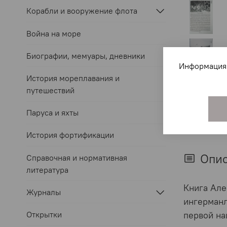
Корабли и вооружение флота
Война на море
Биографии, мемуары, дневники
Информация 
История мореплавания и
путешествий
Паруса и яхты
История фортификации
Опи
Справочная и нормативная
литература
Книга Але
Журналы
ингерманл
Открытки
первой на