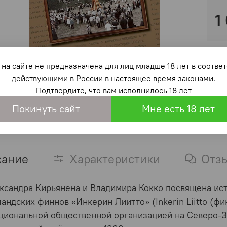
1
на сайте не предназначена для лиц младше 18 лет в со
действующими в России в настоящее время законами.
Подтвердите, что вам исполнилось 18 лет
Покинуть сайт
Мне есть 18 лет
сание
Характеристики
Отз
ксандра Кирьянена и Владимира Кокко посвящена ис
андских финнов «Инкерин Лиитто» (Inkerin Liitto (ф
циональной общественной организацией на Северо-З