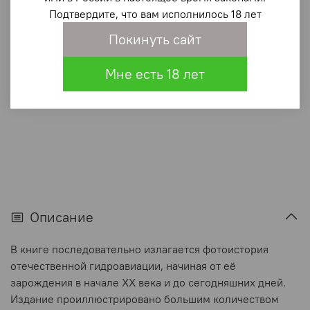
2 670 ₽
Подтвердите, что вам исполнилось 18 лет
Покинуть сайт
В корзину
Мне есть 18 лет
В избранное
(0)
Описание
В книге последовательно излагается фотоистория
отечественной гидроавиации, начиная от её
зарождения в начале XX века и до сегодняшних дней.
Издание проиллюстрировано большим количеством