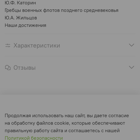
Ю.Ф. Каторин
Гребцы военных флотов позднего средневековья
Ю.А. Жильцов
Наши достижения
Характеристики
Отзывы
Оферта и политика конфиденциальности
Продолжая использовать наш сайт, вы даете согласие
Пользовательское соглашение
на обработку файлов cookie, которые обеспечивают
Условия обмена и возврата
правильную работу сайта и соглашаетесь с нашей
Политикой безопасности
Интернет-магазин создан на inSales