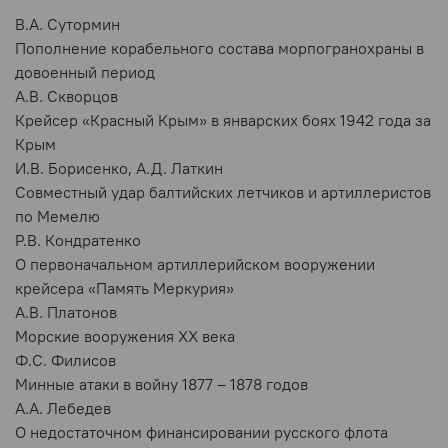
В.А. Сутормин
Пополнение корабельного состава морпогранохраны в
довоенный период
А.В. Скворцов
Крейсер «Красный Крым» в январских боях 1942 года за
Крым
И.В. Борисенко, А.Д. Латкин
Совместный удар балтийских летчиков и артиллеристов
по Мемелю
Р.В. Кондратенко
О первоначальном артиллерийском вооружении
крейсера «Память Меркурия»
А.В. Платонов
Морские вооружения XX века
Ф.С. Филисов
Минные атаки в войну 1877 – 1878 годов
А.А. Лебедев
О недостаточном финансировании русского флота