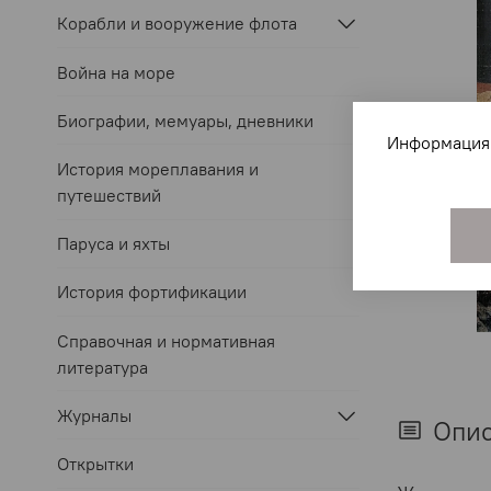
Корабли и вооружение флота
Война на море
Биографии, мемуары, дневники
Информация 
История мореплавания и
путешествий
Паруса и яхты
История фортификации
Справочная и нормативная
литература
Журналы
Опи
Открытки