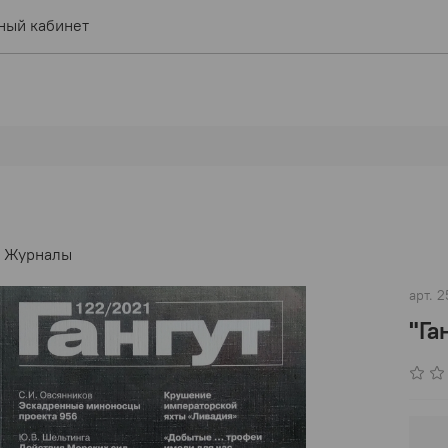
ный кабинет
Журналы
арт.
2
"Га