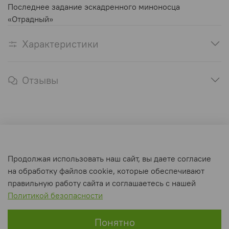
Последнее задание эскадренного миноносца
«Отрадный»
Характеристики
Отзывы
Оферта и политика конфиденциальности
Продолжая использовать наш сайт, вы даете согласие
Пользовательское соглашение
на обработку файлов cookie, которые обеспечивают
Условия обмена и возврата
правильную работу сайта и соглашаетесь с нашей
Политикой безопасности
Интернет-магазин создан на inSales
Понятно