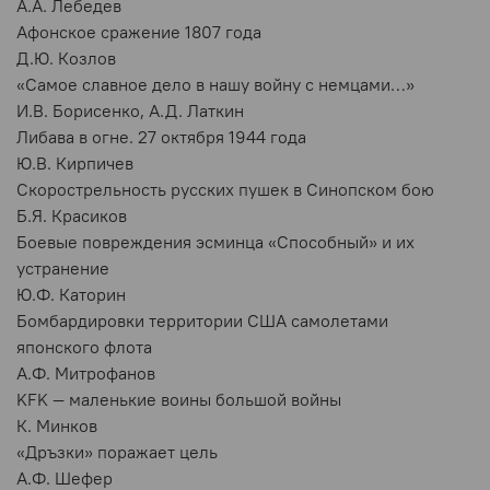
А.А. Лебедев
Афонское сражение 1807 года
Д.Ю. Козлов
«Самое славное дело в нашу войну с немцами…»
И.В. Борисенко, А.Д. Латкин
Либава в огне. 27 октября 1944 года
Ю.В. Кирпичев
Скорострельность русских пушек в Синопском бою
Б.Я. Красиков
Боевые повреждения эсминца «Способный» и их
устранение
Ю.Ф. Каторин
Бомбардировки территории США самолетами
японского флота
А.Ф. Митрофанов
KFK — маленькие воины большой войны
К. Минков
«Дръзки» поражает цель
А.Ф. Шефер