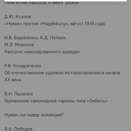
Невезучий пароход «Павел Троян»
Д.Ю. Козлов
«Новик» против «Magdeburg», август 1914 года
И.В. Борисенко, А.Д. Латкин,
М.Э. Морозов
Разгром «заколдованного ордера»
Р.В. Кондратенко
Об отечественном судовом моторостроении в начале
XX века
В.И. Лысенок
Германские самоходные паромы типа «Зибель»
Нужен ли лидер эсминцев?
А.А. Лебедев