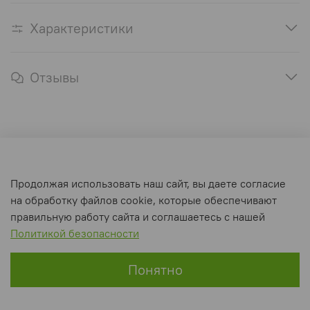
Характеристики
Отзывы
Оферта и политика конфиденциальности
Продолжая использовать наш сайт, вы даете согласие
Пользовательское соглашение
на обработку файлов cookie, которые обеспечивают
Условия обмена и возврата
правильную работу сайта и соглашаетесь с нашей
Политикой безопасности
Интернет-магазин создан на inSales
Понятно
Главная
Поиск
Корзина
Избранное
Профиль