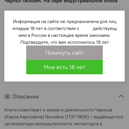
Чарльз Гаскойн. На заре индустриальной эпохи
1 690 ₽
Информация на сайте не предназначена для лиц
В корзину
младше 18 лет в соответствии с действующ
ими в России в настоящее время законами.
Подтвердите, что вам исполнилось 18 лет
В избранное
(0)
Покинуть сайт
Мне есть 18 лет
Описание
Книга повествует о жизни и деятельности Чарльза
(Карла Карловича) Гаскойна (1737-1806) – выдающегося
организатора промышленности, металлурга и