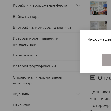
Корабли и вооружение флота
Война на море
Биографии, мемуары, дневники
История мореплавания и
Информация 
путешествий
Паруса и яхты
История фортификации
Опи
Справочная и нормативная
литература
Цель наст
Журналы
многочисл
Открытки
Петербург