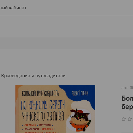
ный кабинет
Краеведение и путеводители
арт.
3
Бол
бер