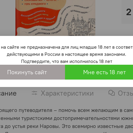
2
на сайте не предназначена для лиц младше 18 лет в со
действующими в России в настоящее время законами.
Подтвердите, что вам исполнилось 18 лет
Покинуть сайт
Мне есть 18 лет
сание
Характеристики
Отз
оящего путеводителя – помочь всем желающим в сам
енными туристскими достопримечательностями южног
а до устья реки Наровы. Это всемирно известные д