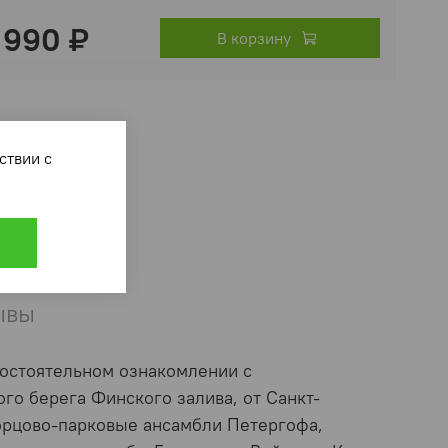
 990 ₽
В корзину
ответствии с
ывы
остоятельном ознакомлении с
о берега Финского залива, от Санкт-
ворцово-парковые ансамбли Петергофа,