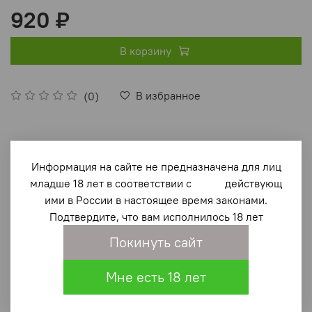
920 ₽
В корзину
В избранное
(0)
Информация на сайте не предназначена для лиц
младше 18 лет в соответствии с действующ
ими в России в настоящее время законами.
Описание
Подтвердите, что вам исполнилось 18 лет
Покинуть сайт
В восьмую книгу серии «Блокада глазами очевидцев»
вошли дневники и письма непосредственных
Мне есть 18 лет
свидетелей блокадных дней (военнослужащего и
горожан) а также воспоминания о жизни в осажденном