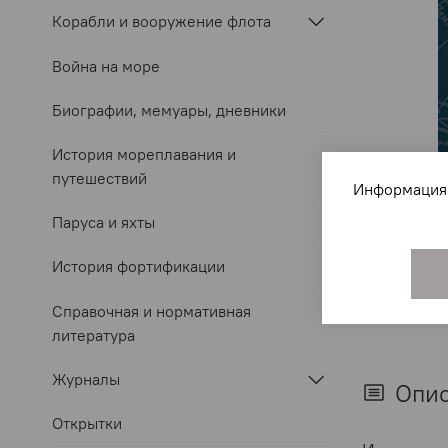
Корабли и вооружение флота
Война на море
Биографии, мемуары, дневники
История мореплавания и
путешествий
Информация 
Паруса и яхты
История фортификации
Справочная и нормативная
литература
Журналы
Опи
Открытки