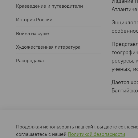
Издание п
Краеведение и путеводители
Атлантиче
История России
Энциклопе
особеннос
Война на суше
Представл
Художественная литература
географич
ресурсы, 
Распродажа
ученых, и
Дается хр
Балтийско
Оферта и политика конфиденциальности
Пользова
Продолжая использовать наш сайт, вы даете согласи
соглашаетесь с нашей
Политикой безопасности
Интернет-магазин создан на inSales