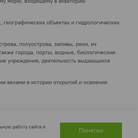
му морю, входящему в акваторию
 геогра­фических объектах и гидрологических
рова, полуострова, заливы, реки, их
также горо­да, порты, водные, биологические
кие учреждения, деятельность выдающихся
и вехами в истории открытий и освоения
ьную работу сайта и
Понятно