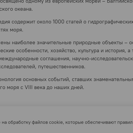
освящено одному из европейских морей – Балтийско
ского океана.
дия содержит около 1000 статей о гидрографических,
тях моря.
ены наиболее значительные природные объекты – ост
еские особенности, хозяйство, культура и история, а 
международные соглашения, научно-исследовательс
сследователей, путешественников.
онология основных событий, ставших знаменательным
го моря с VIII века до наших дней.
тельское соглашение
Условия обмена и возврата
е на обработку файлов cookie, которые обеспечивают правил